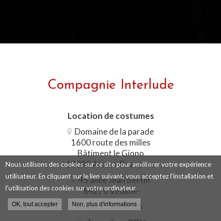
Compagnie Interlude
Location de costumes
Domaine de la parade
1600 route des milles
Bâtiment le Giono
13090 Aix-en-Provence
Nous utilisons des cookies sur ce site pour améliorer votre expérience
utilisateur. En cliquant sur le lien suivant, vous acceptez l'installation et
45 allée Jean Bertin
l'utilisation des cookies sur votre ordinateur.
84270 Vedène
OK, tout accepter
Non, plus d'informations
06 77 93 99 36