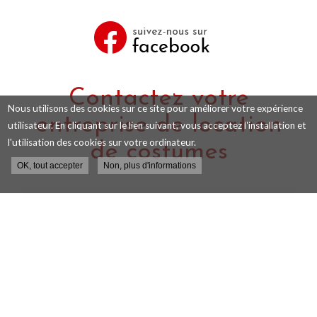
Contactez votre
Nous utilisons des cookies sur ce site pour améliorer votre expérience
entreprise de location
utilisateur. En cliquant sur le lien suivant, vous acceptez l'installation et
l'utilisation des cookies sur votre ordinateur.
de costumes
OK, tout accepter
Non, plus d'informations
Nom
-
Prénom
Email
:
:
*
*
Tél.
: