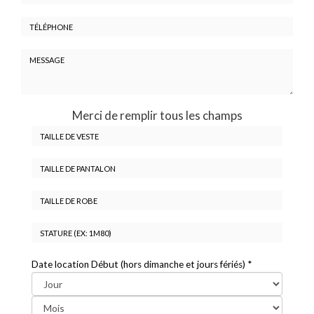
-
Prénom
Email
:
:
*
*
Tél.
:
*
Message
Merci de remplir tous les champs
:
*
Taille
de
veste
Taille
*
de
pantalon
Taille
*
de
robe
Stature
Date location Début (hors dimanche et jours fériés)
*
*
*
Jour